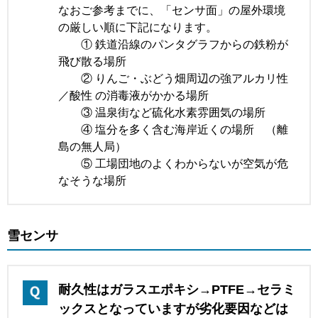
なおご参考までに、「センサ面」の屋外環境
の厳しい順に下記になります。
① 鉄道沿線のパンタグラフからの鉄粉が
飛び散る場所
② りんご・ぶどう畑周辺の強アルカリ性
／酸性 の消毒液がかかる場所
③ 温泉街など硫化水素雰囲気の場所
④ 塩分を多く含む海岸近くの場所 （離
島の無人局）
⑤ 工場団地のよくわからないが空気が危
なそうな場所
雪センサ
耐久性はガラスエポキシ→PTFE→セラミ
ックスとなっていますが劣化要因などは