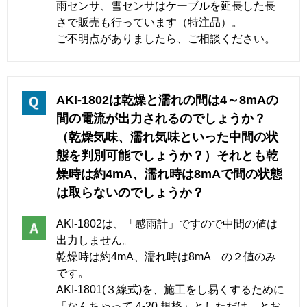
雨センサ、雪センサはケーブルを延長した長
さで販売も行っています（特注品）。
ご不明点がありましたら、ご相談ください。
AKI-1802は乾燥と濡れの間は4～8mAの
間の電流が出力されるのでしょうか？
（乾燥気味、濡れ気味といった中間の状
態を判別可能でしょうか？）それとも乾
燥時は約4mA、濡れ時は8mAで間の状態
は取らないのでしょうか？
AKI-1802は、「感雨計」ですので中間の値は
出力しません。
乾燥時は約4mA、濡れ時は8mA の２値のみ
です。
AKI-1801(３線式)を、施工をし易くするために
「なんちゃって 4-20 規格」としただけ とお