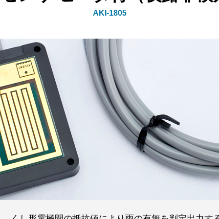
AKI-1805
と、くし形電極間の抵抗値により雨の有無を判定出力す