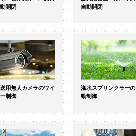
自動開閉
自動開閉
放送用無人カメラのワイ
潅水スプリンクラーの
パー制御
動制御