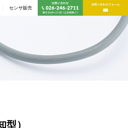
センサ販売
知型）