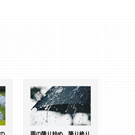
の
雨の降り始め、降り終り