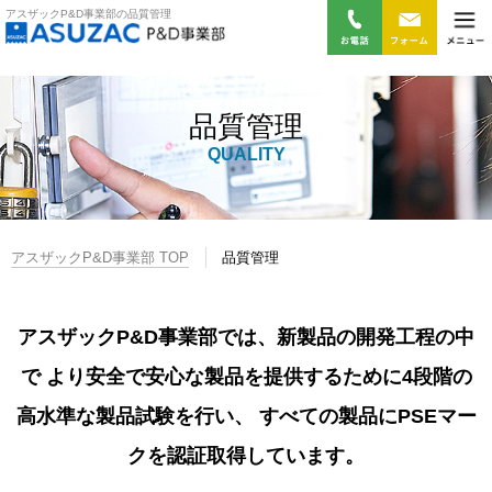
アスザックP&D事業部の品質管理
品質管理
QUALITY
アスザックP&D事業部 TOP
品質管理
アスザックP&D事業部では、新製品の開発工程の中
で より安全で安心な製品を提供するために4段階の
高水準な製品試験を行い、 すべての製品にPSEマー
クを認証取得しています。