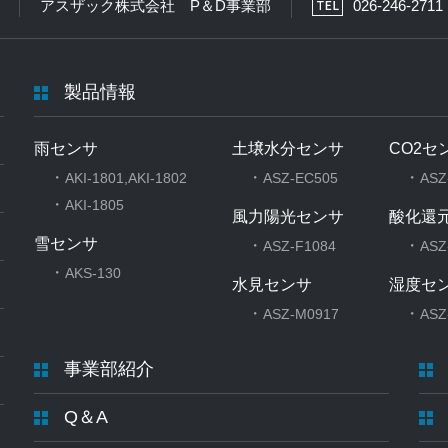
アスザック株式会社 P＆D事業部
026-246-2711
製品情報
雨センサ
土壌水分センサ
CO2セ
・
・
・
AKI-1801,AKI-1802
ASZ-EC505
ASZ
・
AKI-1805
風力陽光センサ
酸化還
雪センサ
・
・
ASZ-F1084
ASZ
・
AKS-130
水見センサ
湿度セ
・
・
ASZ-M0917
ASZ
事業部紹介
Q＆A