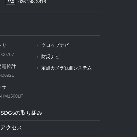
026-248-3816
クロップナビ
ンサ
-C0707
防災ナビ
元電位計
定点カメラ観測システム
-D0921
ンサ
-HM1500LF
SDGsの取り組み
アクセス