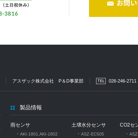
アスザック株式会社 P＆D事業部
026-246-2711
製品情報
雨センサ
土壌水分センサ
CO2セ
・
・
・
AKI-1801,AKI-1802
ASZ-EC505
ASZ